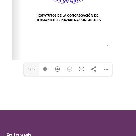
1/22
En la web