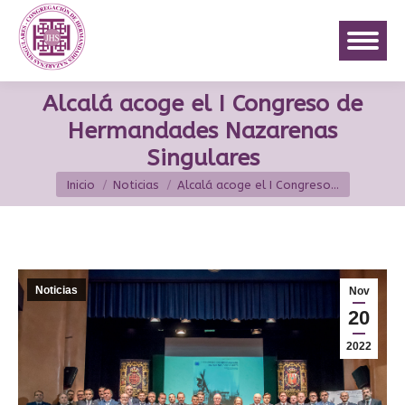
Alcalá acoge el I Congreso ​de
Hermandades Nazarenas
Singulares
Estás aquí:
Inicio
Noticias
Alcalá acoge el I Congreso…
Noticias
Nov
20
2022